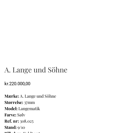
A. Lange und Söhne
kr.
220.000,00
Mærke:
A. Lange und Söhne
Størrelse:
37mm
Model:
Langematik
Farve:
Sølv
Ref. nr:
308.025
Stand:
9/10