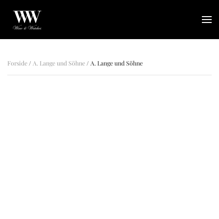
Gå til hovedindhold
Forside
/
A. Lange und Söhne
/ A. Lange und Söhne