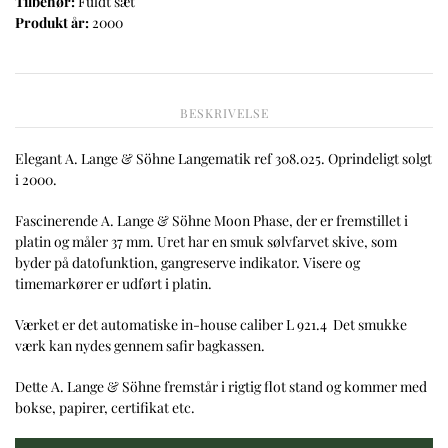
Tilbehør:
Fuldt sæt
Produkt år:
2000
BESKRIVELSE
Elegant A. Lange & Söhne Langematik ref 308.025. Oprindeligt solgt
i 2000.
Fascinerende A. Lange & Söhne Moon Phase, der er fremstillet i
platin og måler 37 mm. Uret har en smuk sølvfarvet skive, som
byder på datofunktion, gangreserve indikator. Visere og
timemarkører er udført i platin.
Værket er det automatiske in-house caliber L 921.4 Det smukke
værk kan nydes gennem safir bagkassen.
Dette A. Lange & Söhne fremstår i rigtig flot stand og kommer med
bokse, papirer, certifikat etc.