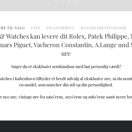
Vores sortiment
Vores sortiment
Vores sortiment
Vores sortiment
Ure til salg
Vores sortiment
URE TIL SALG
VINE
FINANSIERING
HANDELSBETINGELSER
& Watches kan levere dit Rolex, Patek Philippe, 
ars Piguet, Vacheron Constantin, A.Lange und
ure
Søger du et eksklusivt armbåndsur med høj personlig værdi?
tches i København tilbyder et bredt udvalg af eksklusive ure, så du nemt
en model, som matcher din stil og din personlighed.
r nye ure, vintage ure fra 1960’erne, 1970’erne og 1980’erne samt nyere br