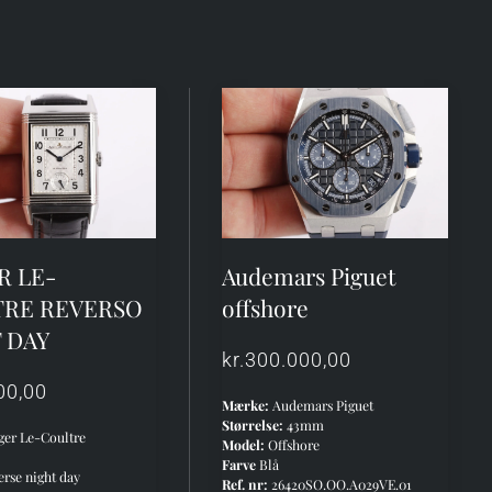
R LE-
Audemars Piguet
TRE REVERSO
offshore
 DAY
kr.
300.000,00
00,00
Mærke:
Audemars Piguet
Størrelse:
43mm
ger Le-Coultre
Model:
Offshore
Farve
Blå
rse night day
Ref. nr:
26420SO.OO.A029VE.01