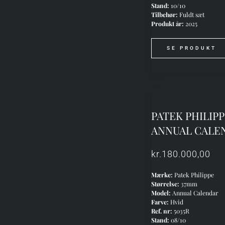
Stand:
10/10
Tilbehør:
Fuldt sæt
Produkt år:
2025
SE PRODUKT
PATEK PHILIP
ANNUAL CALE
kr.
180.000,00
Mærke:
Patek Philippe
Størrelse:
37mm
Model:
Annual Calendar
Farve:
Hvid
Ref. nr:
5035R
Stand:
08/10