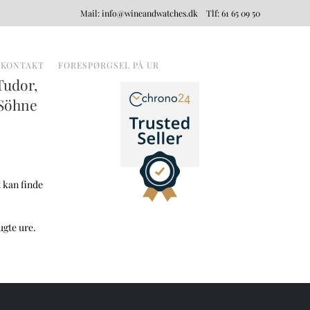
Mail:
info@wineandwatches.dk
Tlf:
61 65 09 50
Menu
KONTAKT
FORESPØRGSEL PÅ UR
Tudor,
 Söhne
 kan finde
ugte ure.