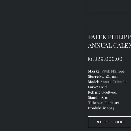
PATEK PHILIP
ANNUAL CALE
kr.
329.000,00
Mærke:
Patek Philippe
Størrelse:
38,5 mm
Model:
Annual Calendar
Farve:
Hvid
Ref. nr:
5396R-001
Stand:
08/10
Tilbehør:
Fuldt sæt
Produkt år
2024
SE PRODUKT