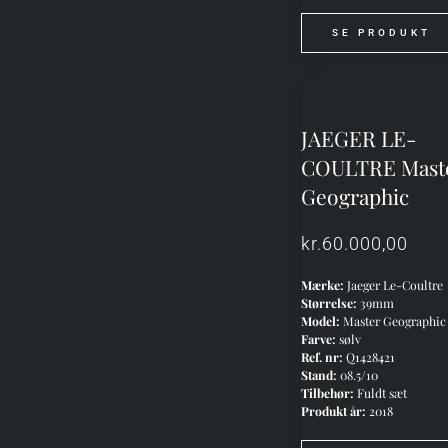
SE PRODUKT
JAEGER LE-
COULTRE Mast
Geographic
kr.
60.000,00
Mærke:
Jaeger Le-Coultre
Størrelse:
39mm
Model:
Master Geographic
Farve:
sølv
Ref. nr:
Q1428421
Stand:
08.5/10
Tilbehør:
Fuldt sæt
Produkt år:
2018