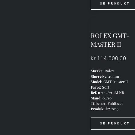
SE PRODUKT
ROLEX GMT-
MASTER II
kr.
114.000,00
Mærke:
Rolex
Størrelse:
40mm
Model:
GMT-Master II
Farve:
Sort
Ref. nr:
126710BLNR
Stand:
08/10
Tilbehør:
Fuldt sæt
Produkt år:
2019
SE PRODUKT