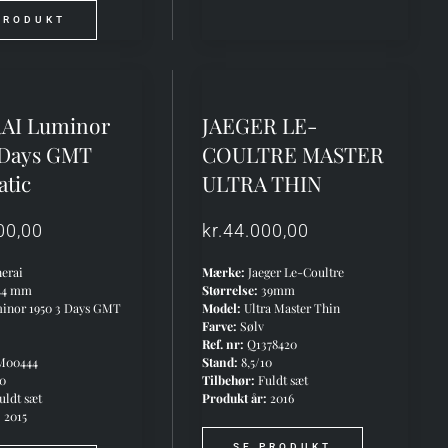
PRODUKT
AI Luminor
JAEGER LE-
 Days GMT
COULTRE MASTER
tic
ULTRA THIN
00,00
kr.
44.000,00
erai
Mærke:
Jaeger Le-Coultre
44 mm
Størrelse:
39mm
inor 1950 3 Days GMT
Model:
Ultra Master Thin
Farve:
Sølv
Ref. nr:
Q1378420
M00444
Stand:
8,5/10
10
Tilbehør:
Fuldt sæt
uldt sæt
Produkt år:
2016
:
2015
SE PRODUKT