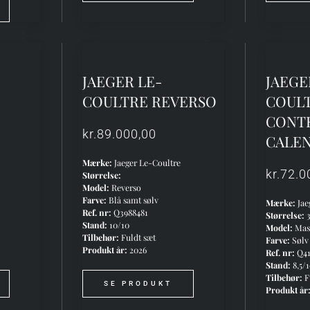
JAEGER LE-
JAEGE
COULTRE REVERSO
COUL
CONT
kr.
89.000,00
CALE
Mærke:
Jaeger Le-Coultre
kr.
72.0
Størrelse:
Model:
Reverso
Farve:
Blå samt sølv
Mærke:
Jae
Ref. nr:
Q3988481
Størrelse:
Stand:
10/10
Model:
Mast
Tilbehør:
Fuldt sæt
Farve:
Sølv
Produkt år:
2026
Ref. nr:
Q41
Stand:
8,5/
Tilbehør:
F
SE PRODUKT
Produkt år