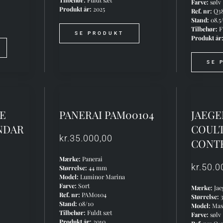
Tilbehør:
Fuldt sæt
Farve:
sølv
Produkt år:
2025
Ref. nr:
Q38
Stand:
08.5
Tilbehør:
F
SE PRODUKT
Produkt år
SE 
PE
PANERAI PAM00104
JAEGE
NDAR
COUL
kr.
35.000,00
CONT
Mærke:
Panerai
kr.
50.0
Størrelse:
44 mm
Model:
Luminor Marina
Farve:
Sort
Mærke:
Jae
Ref. nr:
PAM0104
Størrelse:
Stand:
08/10
Model:
Mast
Tilbehør:
Fuldt sæt
Farve:
sølv
Produkt år:
2010