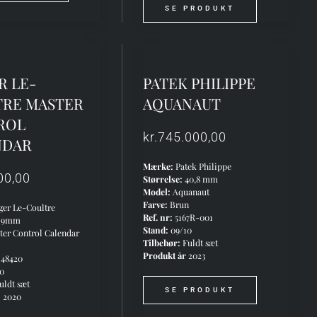
SE PRODUKT
R LE-
PATEK PHILIPPE
TRE MASTER
AQUANAUT
ROL
kr.
745.000,00
NDAR
Mærke:
Patek Philippe
00,00
Størrelse:
40,8 mm
Model:
Aquanaut
Farve:
Brun
ger Le-Coultre
Ref. nr:
5167R-001
39mm
Stand:
09/10
er Control Calendar
Tilbehør:
Fuldt sæt
Produkt år
2023
48420
10
uldt sæt
SE PRODUKT
:
2020