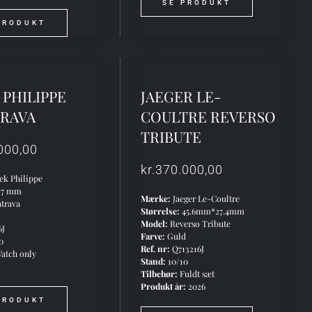
SE PRODUKT
PRODUKT
 PHILIPPE
JAEGER LE-
TRAVA
COULTRE REVERSO
TRIBUTE
000,00
kr.
370.000,00
ek Philippe
37 mm
Mærke:
Jaeger Le-Coultre
trava
Størrelse:
45.6mm*27.4mm
Model:
Reverso Tribute
6J
Farve:
Guld
0
Ref. nr:
Q713216J
atch only
Stand:
10/10
:
Tilbehør:
Fuldt sæt
Produkt år:
2026
PRODUKT