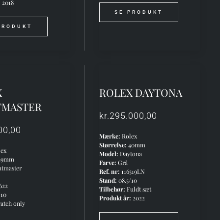
:
2018
SE PRODUKT
PRODUKT
X
ROLEX DAYTONA
TMASTER
kr.
295.000,00
00,00
Mærke:
Rolex
Størrelse:
40mm
ex
Model:
Daytona
29mm
Farve:
Grå
htmaster
Ref. nr:
116519LN
Stand:
08.5/10
622
Tilbehør:
Fuldt sæt
/10
Produkt år:
2022
atch only
: