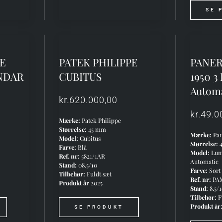
SE 
PE
PATEK PHILIPPE
PANER
NDAR
CUBITUS
1950 3
Automa
kr.
620.000,00
kr.
49.0
Mærke:
Patek Philippe
Størrelse:
45 mm
Mærke:
Pan
Model:
Cubitus
Størrelse:
Farve:
Blå
Model:
Lum
Ref. nr:
5821/1AR
Automatic
Stand:
08.5/10
Farve:
Sort
Tilbehør:
Fuldt sæt
Ref. nr:
PA
Produkt år
2025
Stand:
8.5/
Tilbehør:
F
Produkt år
SE PRODUKT