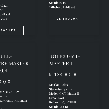
Stand:
10/10
08420
Tilbehør:
Fuldt sæt
/10
uldt sæt
:
2018
SE PRODUKT
PRODUKT
R LE-
ROLEX GMT-
TRE MASTER
MASTER II
ROL
kr.
133.000,00
00,00
Mærke:
Rolex
Størrelse:
40mm
ger Le-Coultre
Model:
GMT-Master II
39mm
Farve:
Sort
er Control Calendar
Ref. nr:
126711CHNR
Stand:
08.5/10