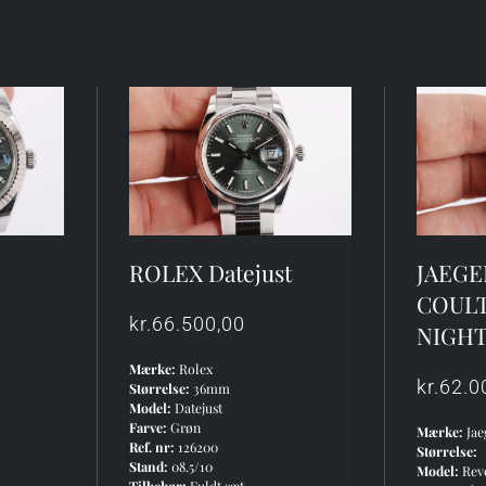
ROLEX Datejust
JAEGE
COUL
kr.
66.500,00
NIGHT
Mærke:
Rolex
kr.
62.0
Størrelse:
36mm
Model:
Datejust
Farve:
Grøn
Mærke:
Jae
Ref. nr:
126200
Størrelse:
Stand:
08.5/10
Model:
Reve