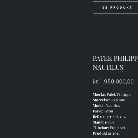
SE PRODUKT
PATEK PHILIP
NAUTILUS
kr.
1.950.000,00
Mærke:
Patek Philippe
Størrelse:
40,8 mm
Model:
Nautilus
Farve:
Grøn
Ref. nr:
5711/1A-014
Stand:
10/10
Tilbehør:
Fuldt sæt
Produkt år
2021