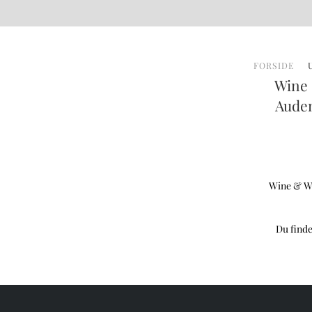
Gå til hovedindhold
FORSIDE
Wine 
Audem
Wine & Wa
Du finde