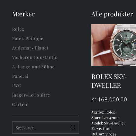
Mærker
Alle produkter
Rolex
Patek Philippe
Audemars Piguet
Vacheron Constantin
A. Lange und Söhne
ROLEX SKY-
Panerai
DWELLER
IWC
Jaeger-LeCoultre
kr.
168.000,00
Cartier
Mærke:
Rolex
Størrelse:
42mm
Model:
Sky-Dweller
Søg
Farve:
Grøn
efter:
Ref. nr:
336934