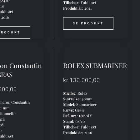
58420
Tilbehør:
Fuldt sæt
/10
Produkt år:
2021
uldt sæt
:
2016
SE PRODUKT
PRODUKT
on Constantin
ROLEX SUBMARINER
SEAS
kr.
130.000,00
000,00
Mærke:
Rolex
Størrelse:
40mm
heron Constantin
Model:
Submariner
41 mm
Farve:
Grøn
dionnelle
Ref. nr:
116610LV
grå
Stand:
08/10
00V
Tilbehør:
Fuldt sæt
0
Produkt år:
2016
uldt sæt