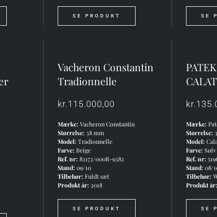
SE PRODUKT
SE 
Vacheron Constantin
PATEK
er
Tradionnelle
CALA
kr.
115.000,00
kr.
135.
Mærke:
Vacheron Constantin
Mærke:
Pat
Størrelse:
38 mm
Størrelse:
Model:
Tradionnelle
Model:
Cala
Farve:
Beige
Farve:
Sølv
Ref. nr:
82172/000R-9382
Ref. nr:
519
Stand:
09/10
Stand:
08/1
Tilbehør:
Fuldt sæt
Tilbehør:
W
Produkt år:
2018
Produkt år
SE PRODUKT
SE 