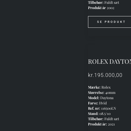
Tilbehør:
Fuldt sæt
Produkt år
2002
SE PRODUKT
ROLEX DAYTO
kr.
195.000,00
Mærke:
Rolex
Størrelse:
40mm
Model:
Daytona
Farve:
Hvid
Ref. nr:
116500LN
Stand:
08.5/10
Tilbehør:
Fuldt sæt
Produkt år:
2021