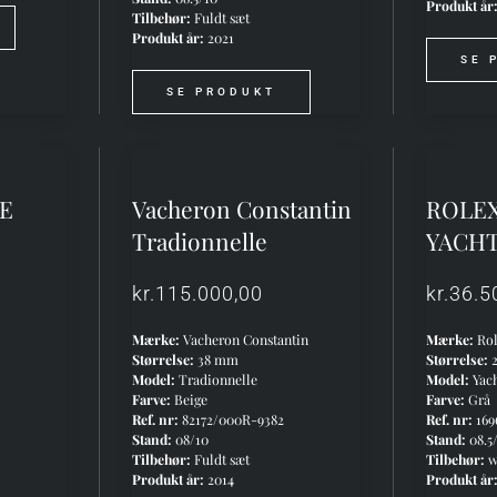
Produkt år
Tilbehør:
Fuldt sæt
Produkt år:
2021
SE 
SE PRODUKT
PE
Vacheron Constantin
ROLE
Tradionnelle
YACH
kr.
115.000,00
kr.
36.5
Mærke:
Vacheron Constantin
Mærke:
Rol
Størrelse:
38 mm
Størrelse:
Model:
Tradionnelle
Model:
Yac
Farve:
Beige
Farve:
Grå
Ref. nr:
82172/000R-9382
Ref. nr:
169
Stand:
08/10
Stand:
08.5
Tilbehør:
Fuldt sæt
Tilbehør:
w
Produkt år:
2014
Produkt år