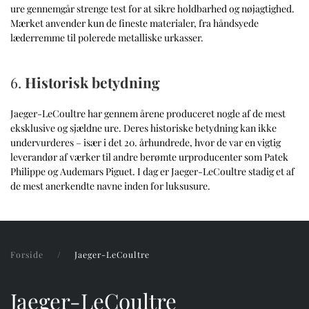
ure gennemgår strenge test for at sikre holdbarhed og nøjagtighed.
Mærket anvender kun de fineste materialer, fra håndsyede
læderremme til polerede metalliske urkasser.
6.
Historisk betydning
Jaeger-LeCoultre har gennem årene produceret nogle af de mest
eksklusive og sjældne ure. Deres historiske betydning kan ikke
undervurderes – især i det 20. århundrede, hvor de var en vigtig
leverandør af værker til andre berømte urproducenter som Patek
Philippe og Audemars Piguet. I dag er Jaeger-LeCoultre stadig et af
de mest anerkendte navne inden for luksusure.
Forside
Jaeger-LeCoultre
Jaeger-LeCoultre