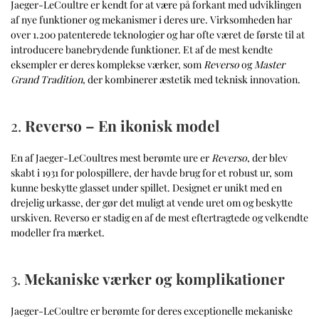
Jaeger-LeCoultre er kendt for at være på forkant med udviklingen
af nye funktioner og mekanismer i deres ure. Virksomheden har
over 1.200 patenterede teknologier og har ofte været de første til at
introducere banebrydende funktioner. Et af de mest kendte
eksempler er deres komplekse værker, som
Reverso
og
Master
Grand Tradition
, der kombinerer æstetik med teknisk innovation.
2.
Reverso – En ikonisk model
En af Jaeger-LeCoultres mest berømte ure er
Reverso
, der blev
skabt i 1931 for polospillere, der havde brug for et robust ur, som
kunne beskytte glasset under spillet. Designet er unikt med en
drejelig urkasse, der gør det muligt at vende uret om og beskytte
urskiven. Reverso er stadig en af de mest eftertragtede og velkendte
modeller fra mærket.
3.
Mekaniske værker og komplikationer
Jaeger-LeCoultre er berømte for deres exceptionelle mekaniske