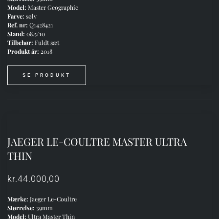
Model:
Master Geographic
Farve:
sølv
Ref. nr:
Q1428421
Stand:
08.5/10
Tilbehør:
Fuldt sæt
Produkt år:
2018
SE PRODUKT
JAEGER LE-COULTRE MASTER ULTRA
THIN
kr.
44.000,00
Mærke:
Jaeger Le-Coultre
Størrelse:
39mm
Model:
Ultra Master Thin