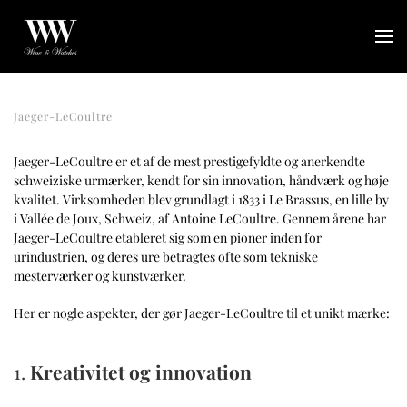
Gå til hovedindhold
Jaeger-LeCoultre
Jaeger-LeCoultre er et af de mest prestigefyldte og anerkendte
schweiziske urmærker, kendt for sin innovation, håndværk og høje
kvalitet. Virksomheden blev grundlagt i 1833 i Le Brassus, en lille by
i Vallée de Joux, Schweiz, af Antoine LeCoultre. Gennem årene har
Jaeger-LeCoultre etableret sig som en pioner inden for
urindustrien, og deres ure betragtes ofte som tekniske
mesterværker og kunstværker.
Her er nogle aspekter, der gør Jaeger-LeCoultre til et unikt mærke:
1.
Kreativitet og innovation