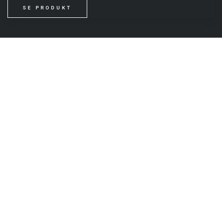
SE PRODUKT
Følg os her
WINE & WATCHES
Jægersborg Alle 1,
2920 Charlottenlund
INFO@WINEANDWATCHES.DK
+45 61 65 09 50