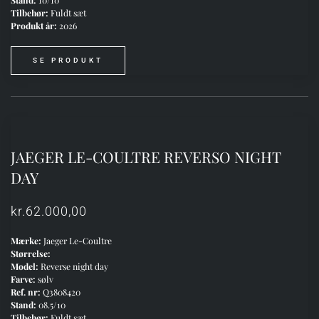
Tilbehør:
Fuldt sæt
Produkt år:
2026
SE PRODUKT
JAEGER LE-COULTRE REVERSO NIGHT
DAY
kr.
62.000,00
Mærke:
Jaeger Le-Coultre
Størrelse:
Model:
Reverse night day
Farve:
sølv
Ref. nr:
Q3808420
Stand:
08.5/10
Tilbehør:
Fuldt sæt