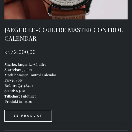
JAEGER LE-COULTRE MASTER CONTROL
CALENDAR
kr.
72.000,00
Mærke:
Jaeger Le-Coultre
Størrelse:
39mm
Model:
Master Control Calendar
Farve:
Sølv
Ref. nr:
Q4148420
Stand:
8,5/10
Tilbehør:
Fuldt sæt
Produkt år:
2020
SE PRODUKT