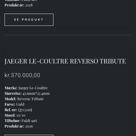
Produkt år:
2018
SE PRODUKT
JAEGER LE-COULTRE REVERSO TRIBUTE
kr.
370.000,00
Mærke:
Jaeger Le-Coultre
Størrelse:
45.6mm*27.4mm
Model:
Reverso Tribute
Farve:
Guld
Ref. nr:
Q713216J
Stand:
10/10
Tilbehør:
Fuldt sæt
Produkt år:
2026