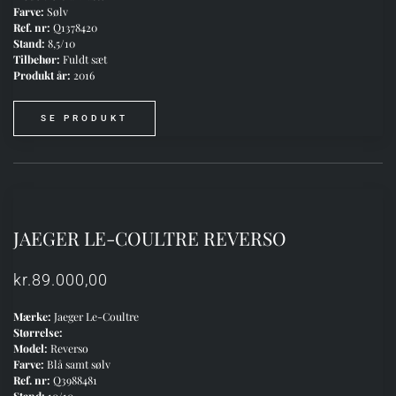
Farve:
Sølv
Ref. nr:
Q1378420
Stand:
8,5/10
Tilbehør:
Fuldt sæt
Produkt år:
2016
SE PRODUKT
JAEGER LE-COULTRE REVERSO
kr.
89.000,00
Mærke:
Jaeger Le-Coultre
Størrelse:
Model:
Reverso
Farve:
Blå samt sølv
Ref. nr:
Q3988481
Stand:
10/10