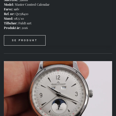
Model:
Master Control Calendar
Farve:
sølv
Ref. nr:
Q1558420
Stand:
08.5/10
Tilbehør:
Fuldt sæt
Produkt år:
2016
SE PRODUKT