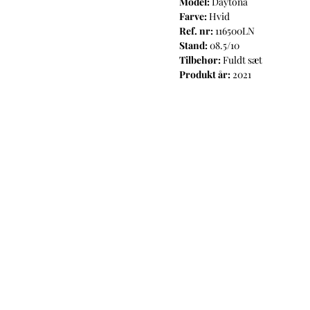
Model:
Daytona
Farve:
Hvid
Ref. nr:
116500LN
Stand:
08.5/10
Tilbehør:
Fuldt sæt
Produkt år:
2021