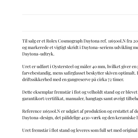
Til salg er et Rolex Cosmograph Daytona ref. 116500LN fra 20
og markerede et vigtigt skridt i Daytona-seriens udvikling 
Daytona-udtryk.
Uret er udført i Oystersteel og måler 40 mm, hvilket giver 
farvebestandig, mens safirglasset beskytter skiven optimalt.
driftssikkerhed med en gangreserve på cirka 72 timer.
Dette eksemplar fremstår i flot og velholdt stand og er blev
garantikort/certifikat, manualer, hangtags samt øvrigt tilbe
Reference 116500LN er udgået af produktion og erstattet af d
Daytona-design, det pålidelige 4130-værk og den keramiske l
Uret fremstår i flot stand og leveres som full set med original