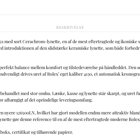
BESKRIVELSE
21 med sort Cerachrom-lynette, en af de mest eftertragtede og ikoniske s
med introduktionen af den slidstærke keramiske lynette, som både forbed
en perfekt balance mellem komfort og tilstedeværelse på håndleddet. Den 
 Indvendigt drives uret af Rolex’ eget kaliber 4130, et automatisk kronog
et behandlet med stor omhu. Lænke, kasse og lynette står skarpt, og uret 
hør afhængigt af det oprindelige leveringsomfang.
en nyere 126500LN, hvilket har gjort modellen endnu mere attraktiv bland
ynette gør denne reference til en af de mest eftertragtede moderne Role
 boks, certifikat og tilhørende papirer.