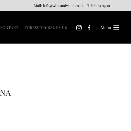
Mail:
info@wineandwatches.dk
Tlf:
61 65 09 50
Menu
KONTAKT
FORESPØRGSEL PÅ UR
ONA