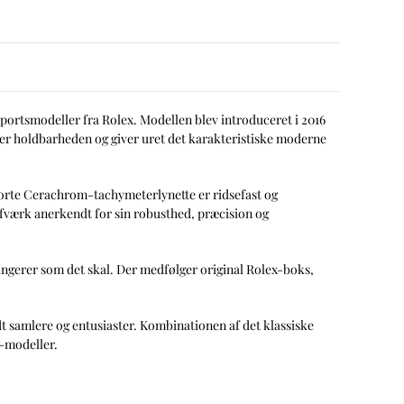
portsmodeller fra Rolex. Modellen blev introduceret i 2016
rer holdbarheden og giver uret det karakteristiske moderne
sorte Cerachrom-tachymeterlynette er ridsefast og
rafværk anerkendt for sin robusthed, præcision og
fungerer som det skal. Der medfølger original Rolex-boks,
t samlere og entusiaster. Kombinationen af det klassiske
x-modeller.