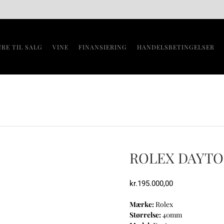
URE TIL SALG
VINE
FINANSIERING
HANDELSBETINGELSER
ROLEX DAYT
kr.
195.000,00
Mærke:
Rolex
Størrelse:
40mm