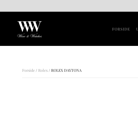
Gå til hovedindhold
FORSIDE
Forside
/
Rolex
/ ROLEX DAYTONA