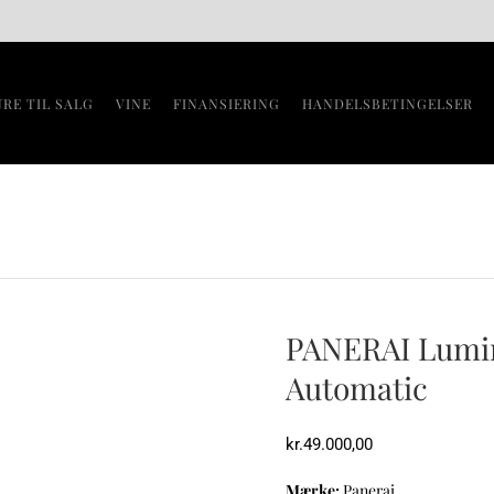
URE TIL SALG
VINE
FINANSIERING
HANDELSBETINGELSER
PANERAI Lumin
Automatic
kr.
49.000,00
Mærke:
Panerai