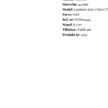
Størrelse:
44 mm
Model:
Luminor 1950 3 Days 
Farve:
Sort
Ref. nr:
PAM00444
Stand:
8.5/10
Tilbehør:
Fuldt sæt
Produkt år:
2015