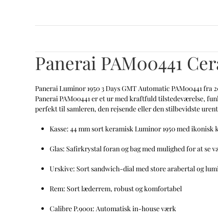
Panerai PAM00441 Ce
Panerai Luminor 1950 3 Days GMT Automatic PAM00441 fra 2
Panerai PAM00441 er et ur med
kraftfuld tilstedeværelse, fu
perfekt til samleren, den rejsende eller den stilbevidste urent
Kasse:
44 mm sort keramisk Luminor 1950 med ikonisk kr
Glas:
Safirkrystal foran og bag med mulighed for at se v
Urskive:
Sort sandwich-dial med store arabertal og lum
Rem:
Sort læderrem, robust og komfortabel
Calibre P.9001:
Automatisk in-house værk