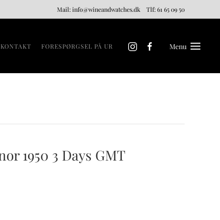
Mail:
info@wineandwatches.dk
Tlf:
61 65 09 50
Menu
KONTAKT
FORESPØRGSEL PÅ UR
or 1950 3 Days GMT