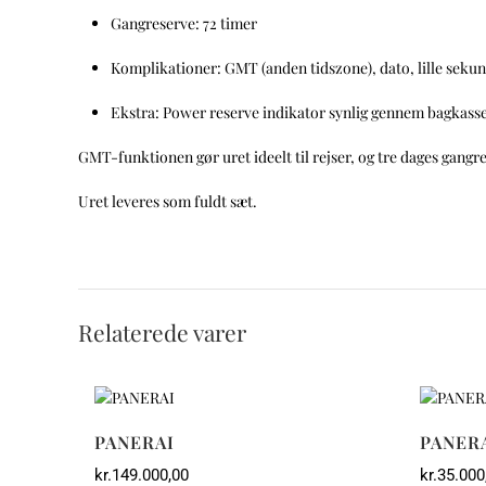
Gangreserve:
72 timer
Komplikationer:
GMT (anden tidszone), dato, lille seku
Ekstra:
Power reserve indikator synlig gennem bagkass
GMT-funktionen gør uret ideelt til rejser, og tre dages gangres
Uret leveres som fuldt sæt.
Relaterede varer
PANERAI
PANER
kr.
149.000,00
kr.
35.000