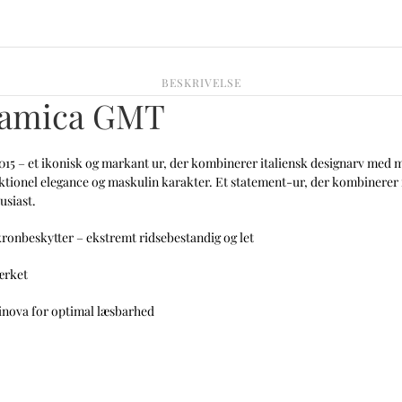
BESKRIVELSE
ramica GMT
015
– et ikonisk og markant ur, der kombinerer italiensk designarv med 
nktionel elegance og maskulin karakter
. Et statement-ur, der kombinerer
usiast.
onbeskytter – ekstremt ridsebestandig og let
ærket
inova for optimal læsbarhed