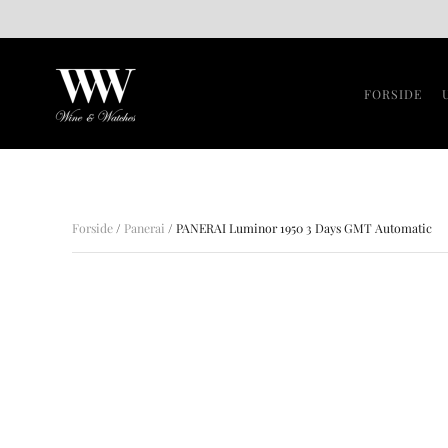
Gå til hovedindhold
FORSIDE
Forside
/
Panerai
/ PANERAI Luminor 1950 3 Days GMT Automatic