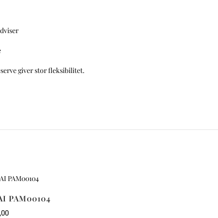
ndviser
e
erve giver stor fleksibilitet.
AI PAM00104
,00