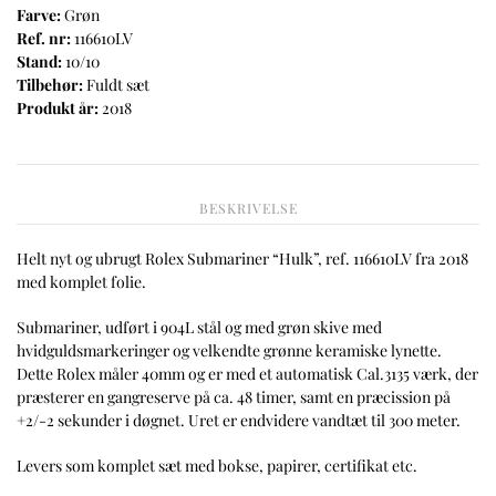
Farve:
Grøn
Ref. nr:
116610LV
Stand:
10/10
Tilbehør:
Fuldt sæt
Produkt år:
2018
BESKRIVELSE
Helt nyt og ubrugt Rolex Submariner “Hulk”, ref. 116610LV fra 2018
med komplet folie.
Submariner, udført i 904L stål og med grøn skive med
hvidguldsmarkeringer og velkendte grønne keramiske lynette.
Dette Rolex måler 40mm og er med et automatisk Cal.3135 værk, der
præsterer en gangreserve på ca. 48 timer, samt en præcission på
+2/-2 sekunder i døgnet. Uret er endvidere vandtæt til 300 meter.
Levers som komplet sæt med bokse, papirer, certifikat etc.