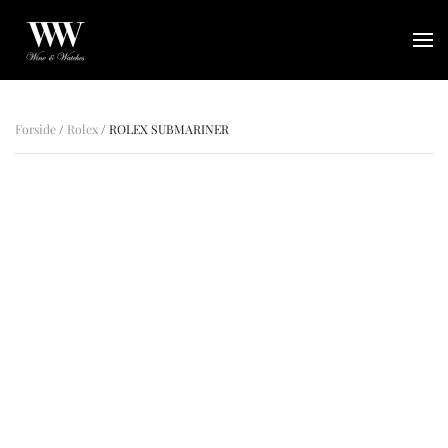
Gå til hovedindhold
Forside
/
Rolex
/ ROLEX SUBMARINER